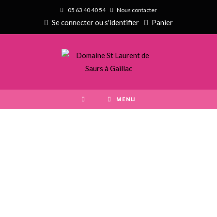
05 63 40 40 54
Nous contacter
Se connecter
ou
s'identifier
Panier
MENU
AOP GAILLAC - IGP CÔTES DU TARN
VIN GAILLAC ROUGE
Découvrez les différentes cuvées de vins rouges de Gaillac