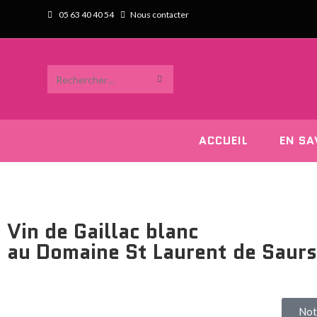
05 63 40 40 54
Nous contacter
Rechercher
sur
ce
ACCUEIL
EN SA
site
Vin de Gaillac blanc
au Domaine St Laurent de Saurs
Not