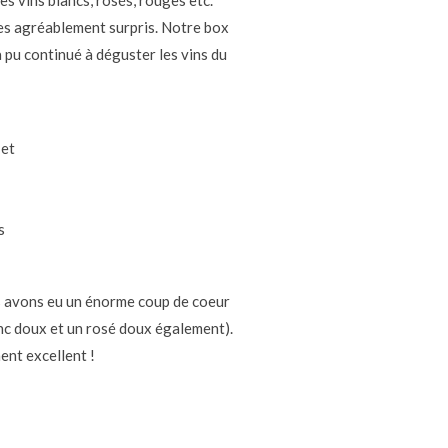
s vins blancs, rosés, rouges etc.
res agréablement surpris. Notre box
pu continué à déguster les vins du
s avons eu un énorme coup de coeur
anc doux et un rosé doux également).
ent excellent !