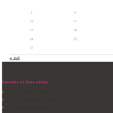
3
4
10
11
17
18
24
25
31
« Juil
Conseils et liens utiles
Tout savoir sur le vin de Gaillac
C'est quoi l'appellation AOC Gaillac
A la source des vins de Gaillac