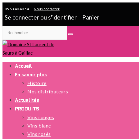
05 63 40 40 54
Nous contacter
Se connecter
ou
s'identifier
Panier
Accueil
En savoir plus
Histoire
Nos distributeurs
Actualités
PRODUITS
Vins rouges
Vins blanc
Vins rosés