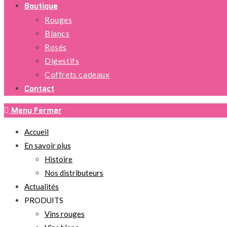
Boutique
Rouges
Blancs
Rosés
Digestifs
Coffrets cadeaux
Contact
Menu
Fermer
Accueil
En savoir plus
Histoire
Nos distributeurs
Actualités
PRODUITS
Vins rouges