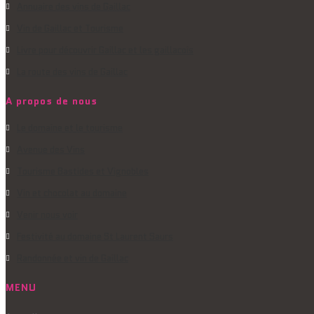
Annuaire des vins de Gaillac
Vin de Gaillac et Tourisme
Livre pour découvrir Gaillac et les gaillacois
La route des vins de Gaillac
A propos de nous
Le domaine et le tourisme
Avenue des Vins
Tourisme Bastides et Vignobles
Vin et chocolat au domaine
Venir nous voir
Festivité au domaine St Laurent Saurs
Randonnée et vin de Gaillac
MENU